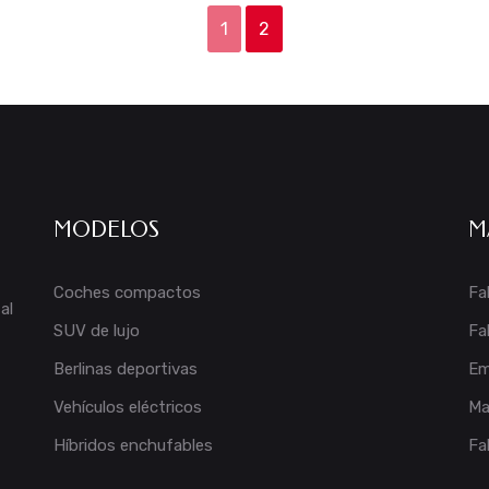
1
2
MODELOS
M
Coches compactos
Fa
al
SUV de lujo
Fa
Berlinas deportivas
Em
Vehículos eléctricos
Ma
Híbridos enchufables
Fa