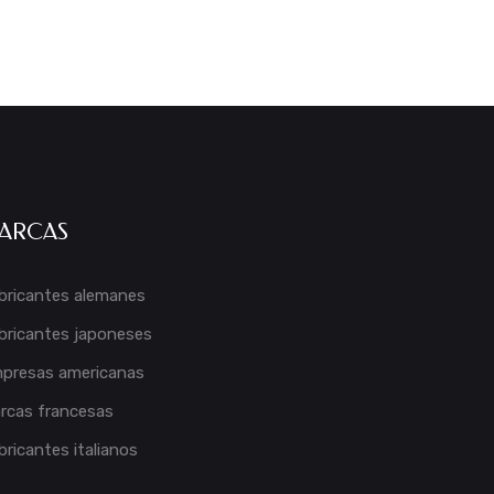
ARCAS
bricantes alemanes
bricantes japoneses
presas americanas
rcas francesas
bricantes italianos